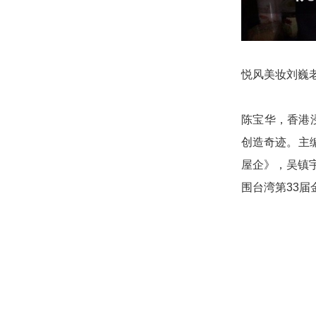
悦风美妆刘巍
陈宝华，香港
创造奇迹。主编
屋企》，吴镇宇
围台湾第33届