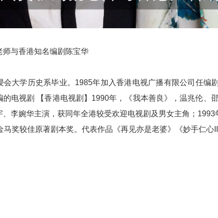
老师与香港知名编剧陈宝华
浸会大学历史系毕业。1985年加入香港电视广播有限公司任编
的电视剧 【香港电视剧】1990年，《我本善良》，温兆伦、
、李婉华主演，获同年全港较受欢迎电视剧及男女主角；1993
金马奖较佳原著剧本奖。代表作品《再见亦是老婆》《妙手仁心I