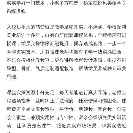
实实学好一门技术，小编多方筛选，确定在悦风美妆学院
系统进修。
入校后很大的感受就是教学足够扎实、不浮躁。学校深耕
美业培训十多年，自有自研配套课程体系，全程循序渐进
授课，学员实操循序渐进提升，摒弃速成套路，一步一个
脚印夯实技术。所有授课老师均拥有多年一线实操经验，
不只会模板化教妆容，更会讲解妆容设计逻辑，根据不同
脸型、骨相、气质定制适配妆造，帮助学员养成独立审美
思维。
课堂实操资源十分充足，每天都能进行真人互练，老师全
程巡场指导，及时纠正手法瑕疵，杜绝错误习惯固化。课
程覆盖全品类美妆造型，生活妆、新娘妆、舞台妆、创意
妆全覆盖，兼顾实用性与专业性。课余会组织各类实训活
动，让学员走出课堂，接触真实市场场景，积累实战经