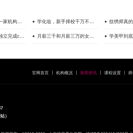
一家机构教
学化妆，新手择校千万不要
纹绣师真的
只看外表
年的真实感
立完成cos
月薪三千和月薪三万的女
学美甲到底
做得到
生，差的是一门可变现的手
历告诉你答
艺
官网首页
机构概况
新闻资讯
课程设置
师
87
交站）