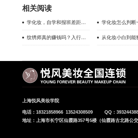
相关阅读
学化妆，自学和报班差距到
学化妆怎么判断
底有多大？
学靠不靠谱？
纹绣师真的赚钱吗？入行半
从化妆小白到能独
年的真实感受
全妆，普通人也
上海悦风美妆学院
电话：
18321858966
13524308509
QQ：
39324438
地址：
上海市长宁区仙霞路357号5楼（仙霞路古北路公