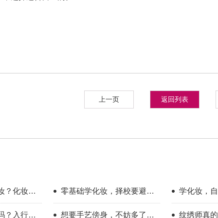
上一页
返回列表
妆？化妆学
零基础学化妆，择校要避开
学化妆，自
哪些误区？
底有多大？
吗？入行半
想要手艺傍身，不妨多了解
纹绣师真的