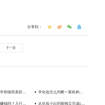
分享到：
下一页
学和报班差距到
学化妆怎么判断一家机构教
学靠不靠谱？
赚钱吗？入行半
从化妆小白到能独立完成cos