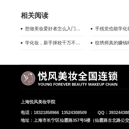
相关阅读
想做美妆爱好者怎么入门？
手残党也能学化
新手入门完整流程指南
校怎么选？
学化妆，新手择校千万不要
纹绣师真的赚钱
只看外表
年的真实感受
上海悦风美妆学院
电话：
18321858966
13524308509
QQ：
39324438
地址：
上海市长宁区仙霞路357号5楼（仙霞路古北路公