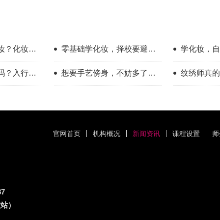
妆？化妆学
零基础学化妆，择校要避开
学化妆，自
哪些误区？
底有多大？
吗？入行半
想要手艺傍身，不妨多了解
纹绣师真的
一下美业这个方向
年的真实感
官网首页
机构概况
新闻资讯
课程设置
师
87
交站）