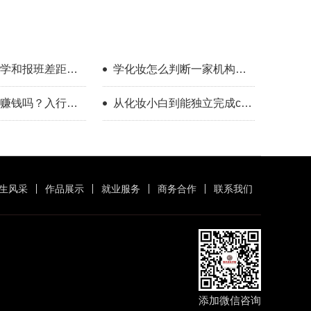
学和报班差距到
学化妆怎么判断一家机构教
学靠不靠谱？
赚钱吗？入行半
从化妆小白到能独立完成cos
受
全妆，普通人也做得到
生风采
作品展示
就业服务
商务合作
联系我们
添加微信咨询