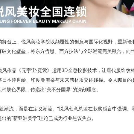
的舞台上，悦风美妆学院以颠覆性的创意与国际化视野，重新诠释
打破文化壁垒，将东方哲思、西方技法与全球潮流完美融合，向世
悦风作品《元宇宙·霓裳》运用3D全息投影技术，让唐代服饰纹
将日本浮世绘、印度曼海蒂与未来感材质交织碰撞。令人瞩目的是
人种肤色界限，传递出"美不分国界"的深刻理念。
跟随潮流，而是在定义潮流。"悦风创意总监在获奖感言中强调。
提出的"新亚洲美学"理论已成为行业热议焦点。